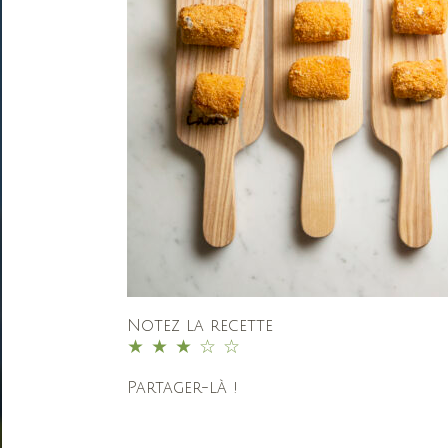
Notez la recette
1
2
3
4
5
Partager-là !