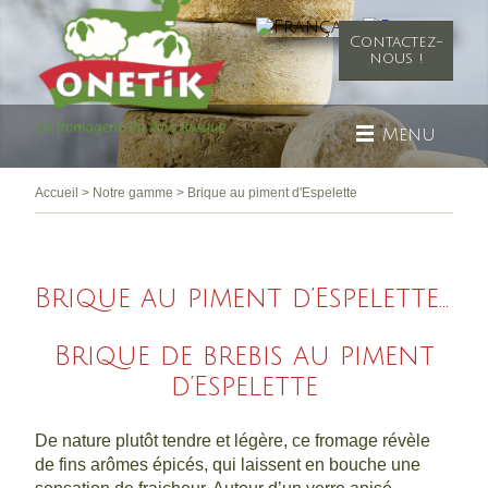
Contactez-
nous !
Menu
Accueil
>
Notre gamme
>
Brique au piment d'Espelette
Brique au piment d’Espelette...
Brique de brebis au piment
d’Espelette
De nature plutôt tendre et légère, ce fromage révèle
de fins arômes épicés, qui laissent en bouche une