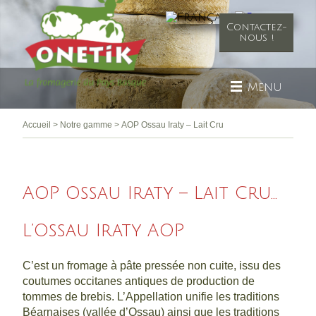
Contactez-
nous !
Menu
Accueil
>
Notre gamme
>
AOP Ossau Iraty – Lait Cru
AOP Ossau Iraty – Lait Cru...
L’Ossau Iraty AOP
C’est un fromage à pâte pressée non cuite, issu des
coutumes occitanes antiques de production de
tommes de brebis. L’Appellation unifie les traditions
Béarnaises (vallée d’Ossau) ainsi que les traditions